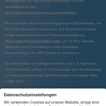
Die Mitglieder der VDE-Gruppe entnehmen Sie bitte
nachfolgendem Link:
.
https://www.vde.com/de/ueber-uns/organigramm
Wir verarbeiten die von Ihnen eingegebene E-Mail-Adresse, um
Ihnen den Newsletter zuzusenden. Der Newsletter-Versand
erfolgt entsprechend unserer Datenschutzerklärung
(
), um Sie über aktuelle
https://www.vde.com/de/datenschutz
Tätigkeiten und Entwicklungen sowie zukünftige
Veranstaltungen der VDE-Gruppe zu informieren.
Eine Weitergabe an Auftragsverarbeiter, wie z. B. Agenturen
und Druckereien, erfolgt nur auf Grundlage einer Vereinbarung
zur Auftragsver­arbeitung. Eine Weitergabe an sonstige Dritte
erfolgt nicht.
Ihre Einwilligung kann jederzeit per E-Mail widerrufen werden
an
.
backbone@vde.com