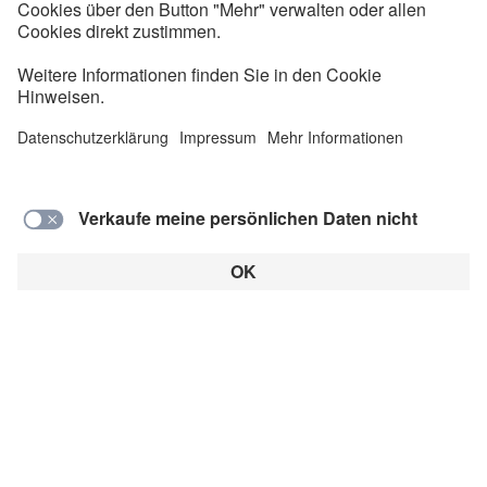
passen E-Mobilität und erneuerbare Energien
zusammen? Ist die „deutsche Reichweitenangst“
berechtigt? Diesen Fragen gehen wir in Folge #01
des BACKBONE-Podcast mit Florian Regnery von
VDE FNN nach.
Autor: Alex Knaub
Dieser Artikel ist ein Beitrag in der Rubrik:
Alle Artikel
E-Auto
Erneuerbare Energien
Ladeinfrastruktur
Medien
Netzausbau
Netzstabilität
Podcast
Reichweite