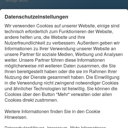
erfolgt nicht.
Ihre Einwilligung kann jederzeit per E-Mail widerrufen werden
an
.
backbone@vde.com
Folgen Sie uns
Kontakt
Service
Impressum