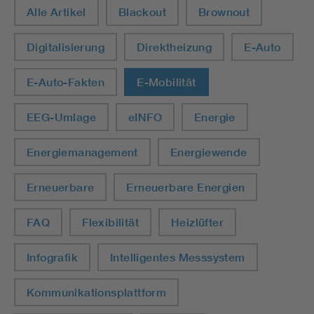
Alle Artikel
Blackout
Brownout
Digitalisierung
Direktheizung
E-Auto
E-Auto-Fakten
E-Mobilität
EEG-Umlage
eINFO
Energie
Energiemanagement
Energiewende
Erneuerbare
Erneuerbare Energien
FAQ
Flexibilität
Heizlüfter
Infografik
Intelligentes Messsystem
Kommunikationsplattform