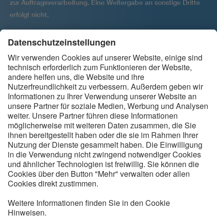
zur Auftragsver­arbeitung. Eine Weitergabe an sonstige Dritte
erfolgt nicht.
Ihre Einwilligung kann jederzeit per E-Mail widerrufen werden
an
.
backbone@vde.com
Folgen Sie uns
Kontakt
Service