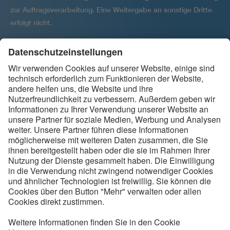
zur Auftragsver­arbeitung. Eine Weitergabe an sonstige Dritte
erfolgt nicht.
Ihre Einwilligung kann jederzeit per E-Mail widerrufen werden
an
.
backbone@vde.com
Folgen Sie uns
Kontakt
Service