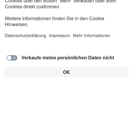
Die Energiewende fordert das Stromnetz: Wind
und Sonne speisen Energie stark schwankend ein.
Das lässt sich mit Hilfe digitaler Technik managen.
Dieser Artikel ist ein Beitrag in der Rubrik:
Alle Artikel
Digitalisierung
Erneuerbare Energien
Netzausbau
Netzstabilität
Politik
Regelsetzung
Smart Grid
Stromnetz