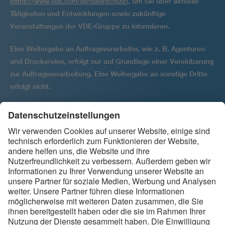
(
), um Sie über aktuelle
https://www.vde.com/de/datenschutz
Tätigkeiten und Entwicklungen sowie zukünftige
Veranstaltungen der VDE-Gruppe zu informieren.
Eine Weitergabe an Auftragsverarbeiter, wie z. B. Agenturen
und Druckereien, erfolgt nur auf Grundlage einer Vereinbarung
zur Auftragsver­arbeitung. Eine Weitergabe an sonstige Dritte
erfolgt nicht.
Ihre Einwilligung kann jederzeit per E-Mail widerrufen werden
an
.
backbone@vde.com
Folgen Sie uns