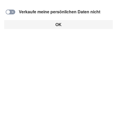
Dieser Artikel ist ein Beitrag in der Rubrik:
Alle Artikel
E-Auto
Ladeinfrastruktur
Netzstabilität
Pilotprojekte
Stromnetz
Stromtanken
Nachbarschaft wird großgeschrieben in der
Belchenstraße.