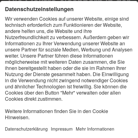
Die Elektro-Nachbarn in der
„E-Mobility-Allee“
Eine ländliche Straße voller Elektro-Autos – hält
das Stromnetz das aus? In der Belchenstraße in
Ostfildern bei Stuttgart wird das seit Sommer 2018
unter realen Bedingungen in dem Projekt „E-
Mobility-Allee“ getestet. Die Anwohner haben von
ihrem Netzbetreiber Netze BW Elektroautos
bekommen – und helfen nun dabei, Lösungen für
netzfreundliches Laden zu erproben.
Foto: © Christoph Duepper