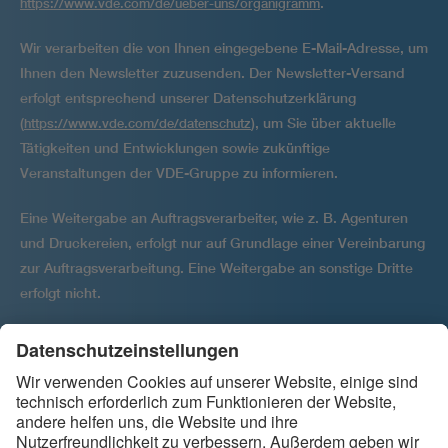
.
https://www.vde.com/de/ueber-uns/organigramm
Wir verarbeiten die von Ihnen eingegebene E-Mail-Adresse, um
Ihnen den Newsletter zuzusenden. Der Newsletter-Versand
erfolgt entsprechend unserer Datenschutzerklärung
(
), um Sie über aktuelle
https://www.vde.com/de/datenschutz
Tätigkeiten und Entwicklungen sowie zukünftige
Veranstaltungen der VDE-Gruppe zu informieren.
Eine Weitergabe an Auftragsverarbeiter, wie z. B. Agenturen
und Druckereien, erfolgt nur auf Grundlage einer Vereinbarung
zur Auftragsver­arbeitung. Eine Weitergabe an sonstige Dritte
erfolgt nicht.
Ihre Einwilligung kann jederzeit per E-Mail widerrufen werden
an
.
backbone@vde.com