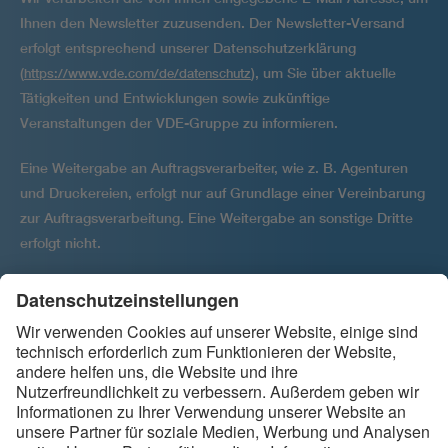
Ihnen den Newsletter zuzusenden. Der Newsletter-Versand
erfolgt entsprechend unserer Datenschutzerklärung
(
), um Sie über aktuelle
https://www.vde.com/de/datenschutz
Tätigkeiten und Entwicklungen sowie zukünftige
Veranstaltungen der VDE-Gruppe zu informieren.
Eine Weitergabe an Auftragsverarbeiter, wie z. B. Agenturen
und Druckereien, erfolgt nur auf Grundlage einer Vereinbarung
zur Auftragsver­arbeitung. Eine Weitergabe an sonstige Dritte
erfolgt nicht.
Ihre Einwilligung kann jederzeit per E-Mail widerrufen werden
an
.
backbone@vde.com
Folgen Sie uns