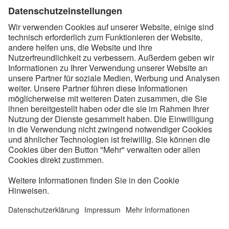
Der BACKBONE-Podcast:
#00
Geschichten zu E-Mobilität, Energiewende und
dem Stromnetz der Zukunft – ab Dienstag, den
21.04.2020, gibt es sie auch zum Hören, hier auf
BACKBONE, und in Podcast-Apps Ihres Vertrauens.
Autor: Alex Knaub