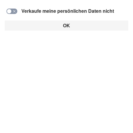
Dieser Artikel ist ein Beitrag in der Rubrik:
Alle Artikel
Medien
Podcast
Warum es BACKBONE ab
jetzt als Podcast gibt