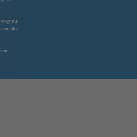
rfolgt nur
n sonstige
.
.com