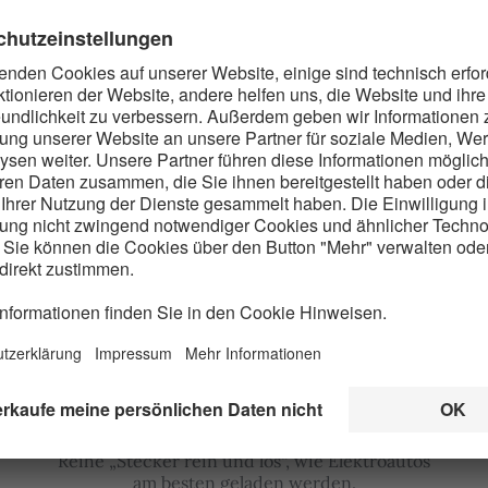
WISSENSCLIP
Warum dreiphasiges Laden
bei E-Autos besser ist –
Shary Reeves erklärt
Moderatorin Shary Reeves zeigt in unserer
Reihe „Stecker rein und los“, wie Elektroautos
am besten geladen werden.