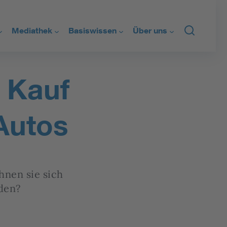
Mediathek
Basiswissen
Über uns
nken
Wissensclips
FAQs
Wer wir sind
 Kauf
tz
Podcasts
Glossar
Kontakt
are Energien
Infografiken
Regelsetzung
Newsletter
Autos
el
Alle Medien
nen sie sich
den?