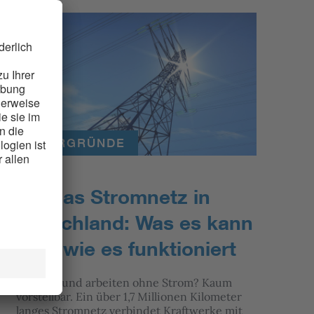
HINTERGRÜNDE
Das Stromnetz in
Deutschland: Was es kann
und wie es funktioniert
Leben und arbeiten ohne Strom? Kaum
vorstellbar. Ein über 1,7 Millionen Kilometer
langes Stromnetz verbindet Kraftwerke mit