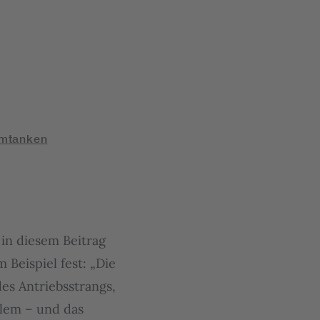
omtanken
in diesem Beitrag
 Beispiel fest: „Die
des Antriebsstrangs,
em ­­– und das