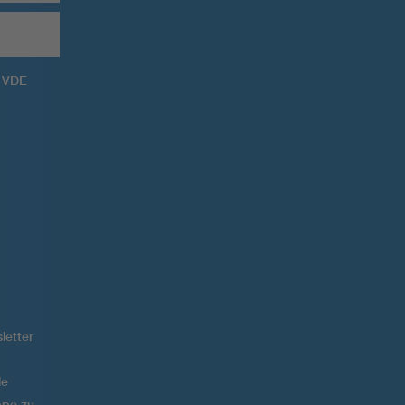
m VDE
letter
le
ppe zu