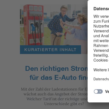
KURATIERTER INHALT
Den richtigen Stromtarif
für das E-Auto finden
Mit der Zahl der Ladestationen für Elektroautos
wächst auch das Angebot der Stromanbieter.
Welcher Tarif ist der richtige und welche
Unterschiede gibt es?