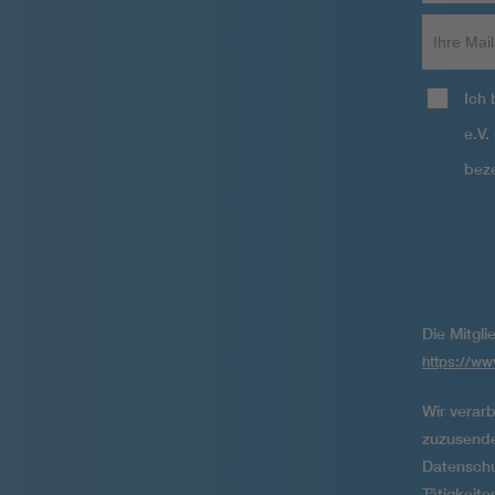
Ihre
Mailadre
Ich
e.V
beze
Die Mitgl
https://w
Wir verar
zuzusende
Datenschu
Tätigkeit