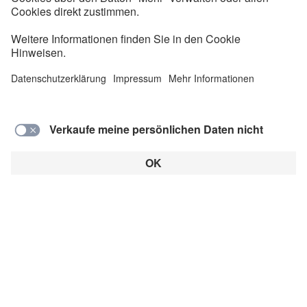
Februar 2022 ist die Gasversorgung in den Fokus
gerückt. Viele Haushalte überlegen, im Winter statt
mit Gas nun mit Strom zu heizen. Doch lohnt sich
der Umstieg?
Autor: Alex Knaub
Dieser Artikel ist ein Beitrag in der Rubrik:
Direktheizung
FAQ
Heizlüfter
Stromnetz