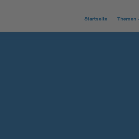
Startseite
Themen
Stromta
Stromne
Erneuerb
Alle Artik