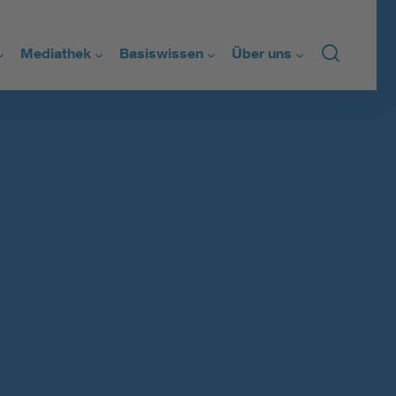
Mediathek
Basiswissen
Über uns
nken
Wissensclips
FAQs
Wer wir sind
tz
Podcasts
Glossar
Kontakt
are Energien
Infografiken
Regelsetzung
Newsletter
el
Alle Medien