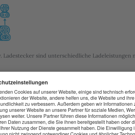
. Ladestecker sind unterschiedliche Ladeleistungen 
dürfnisse
n Auto sofort laden und schnellstmögli
nutzen können.
ich laden wollen, können Sie ggf. nicht von Preisvort