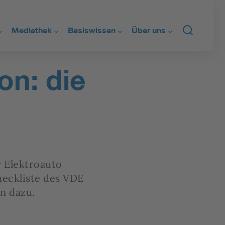
Mediathek
Basiswissen
Über uns
nken
Wissensclips
FAQs
Wer wir sind
on: die
tz
Podcasts
Glossar
Kontakt
are Energien
Infografiken
Regelsetzung
Newsletter
el
Alle Medien
r Elektroauto
Checkliste des VDE
n dazu.