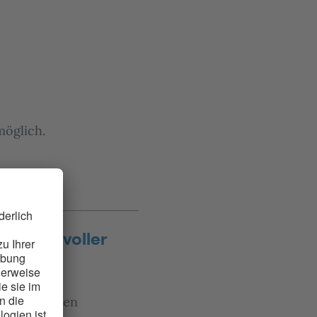
möglich.
ch mit voller
eilen bei den