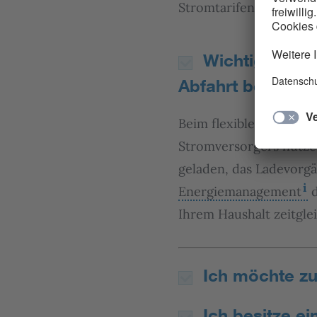
Stromtarifen profitiere
Wichtig ist mi
Abfahrt bereitsteh
Beim flexiblen Laden k
Stromversorgers nutzen.
geladen, das Ladevorgä
Energiemanagement
d
Ihrem Haushalt zeitgle
Ich möchte zu
Ich besitze ei