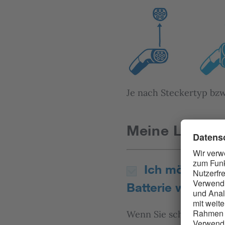
Je nach Steckertyp bzw
Meine Ladebe
Ich möchte mei
Batterie wieder 
Wenn Sie schnellstmögl