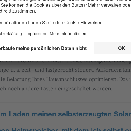
n.
r, dass das Auto am Morgen bei Bedarf 
t, sonst bin ich flexibel.
önnen Sie ggf. besondere Tarifkonditionen für Elektr
 Ihr Auto wird z. B. mittels eines intelligenten
Ener
nge u. a. zeit- und lastgerecht steuert. Außerdem kan
ie Belastung Ihres Hausanschlusses optimieren. Das i
ich noch andere Lasten eingeschaltet werden.
m Laden meinen selbsterzeugten Solar
nen Heimspeicher, mit dem ich selbst e