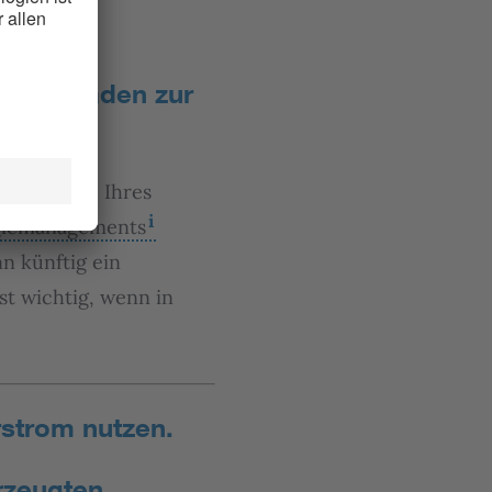
vollgeladen zur
ofahrzeuge Ihres
giemanagements
n künftig ein
st wichtig, wenn in
strom nutzen.
rzeugten